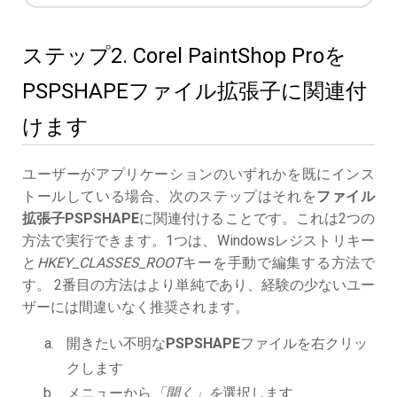
ステップ2. Corel PaintShop Proを
PSPSHAPEファイル拡張子に関連付
けます
ユーザーがアプリケーションのいずれかを既にインス
トールしている場合、次のステップはそれを
ファイル
拡張子PSPSHAPE
に関連付けることです。これは2つの
方法で実行できます。1つは、Windowsレジストリキー
と
HKEY_CLASSES_ROOT
キーを手動で編集する方法で
す。 2番目の方法はより単純であり、経験の少ないユー
ザーには間違いなく推奨されます。
開きたい不明な
PSPSHAPE
ファイルを右クリッ
クします
メニューから
「開く」を
選択します