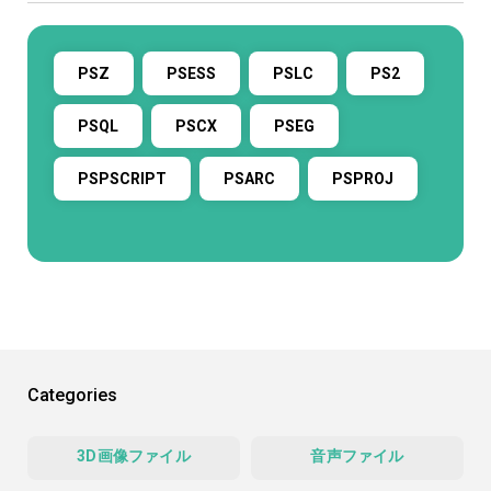
PSZ
PSESS
PSLC
PS2
PSQL
PSCX
PSEG
PSPSCRIPT
PSARC
PSPROJ
Categories
3D画像ファイル
音声ファイル