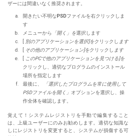
ザーには間違いなく推奨されます。
開きたい不明な
PSD
ファイルを右クリックしま
す
メニューから
「開く」を
選択します
[
別のアプリケーションを選択]を
クリックし
ます
[
その他のアプリケーション]を
クリックし
ます
[
このPCで他のアプリケーションを見つける]を
クリックし、適切なプログラムのインストール
場所を指定します
最後に、
「選択したプログラムを常に使用して
PSDファイルを開く」
オプションを選択し、操
作全体を確認します。
覚えて！システムレジストリを手動で編集すること
は、上級ユーザーにのみお勧めします。適切な知識な
しにレジストリを変更すると、システムが損傷する可