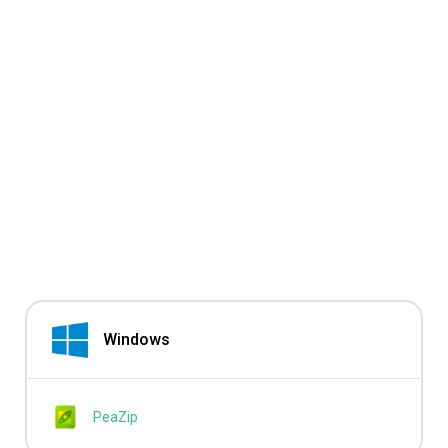
Windows
PeaZip