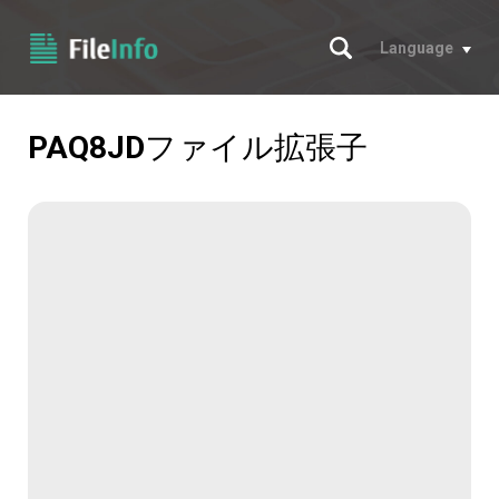
サーチ
Language
PAQ8JD
ファイル拡張子