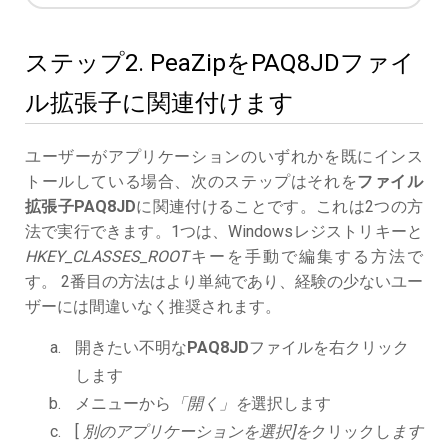
ステップ2. PeaZipをPAQ8JDファイ
ル拡張子に関連付けます
ユーザーがアプリケーションのいずれかを既にインス
トールしている場合、次のステップはそれを
ファイル
拡張子PAQ8JD
に関連付けることです。これは2つの方
法で実行できます。1つは、Windowsレジストリキーと
HKEY_CLASSES_ROOT
キーを手動で編集する方法で
す。 2番目の方法はより単純であり、経験の少ないユー
ザーには間違いなく推奨されます。
開きたい不明な
PAQ8JD
ファイルを右クリック
します
メニューから
「開く」を
選択します
[
別のアプリケーションを選択]を
クリックし
ます