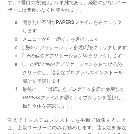
す。 2番目の方法はより単純であり、経験の少ないユー
ザーには間違いなく推奨されます。
開きたい不明な
PAPERS
ファイルを右クリック
します
メニューから
「開く」を
選択します
[
別のアプリケーションを選択]を
クリックし
ます
[
その他のアプリケーション]を
クリックし
ます
[
このPCで他のアプリケーションを見つける]を
クリックし、適切なプログラムのインストール
場所を指定します
最後に、
「選択したプログラムを常に使用して
PAPERSファイルを開く」
オプションを選択し、
操作全体を確認します。
覚えて！システムレジストリを手動で編集すること
は、上級ユーザーにのみお勧めします。適切な知識な