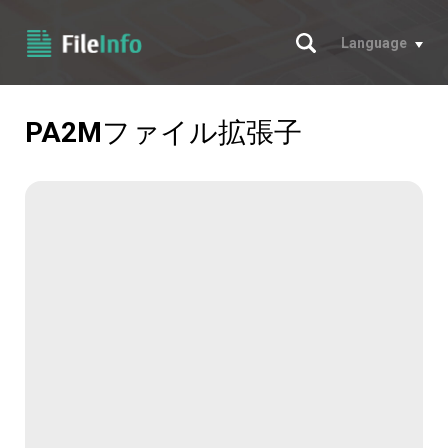
サーチ
Language
PA2M
ファイル拡張子