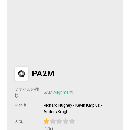
PA2M
ファイルの種
SAM Alignment
類:
開発者:
Richard Hughey - Kevin Karplus -
Anders Krogh
人気:
(1/5)