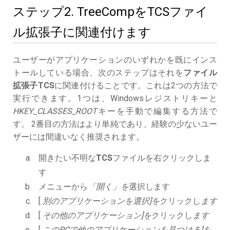
ステップ2. TreeCompをTCSファイ
ル拡張子に関連付けます
ユーザーがアプリケーションのいずれかを既にインス
トールしている場合、次のステップはそれを
ファイル
拡張子TCS
に関連付けることです。これは2つの方法で
実行できます。1つは、Windowsレジストリキーと
HKEY_CLASSES_ROOT
キーを手動で編集する方法で
す。 2番目の方法はより単純であり、経験の少ないユー
ザーには間違いなく推奨されます。
開きたい不明な
TCS
ファイルを右クリックしま
す
メニューから
「開く」を
選択します
[
別のアプリケーションを選択]を
クリックし
ます
[
その他のアプリケーション]を
クリックし
ます
[
このPCで他のアプリケーションを見つける]を