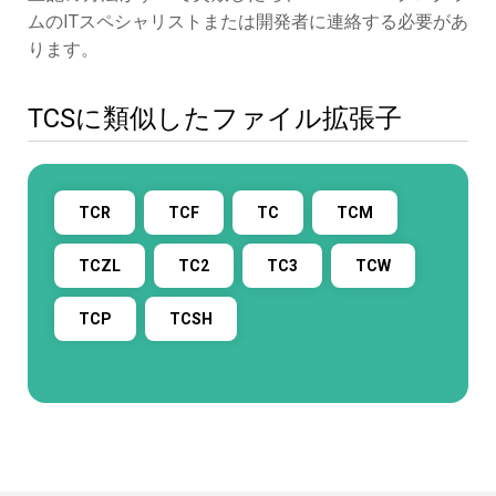
ムのITスペシャリストまたは開発者に連絡する必要があ
ります。
TCSに類似したファイル拡張子
TCR
TCF
TC
TCM
TCZL
TC2
TC3
TCW
TCP
TCSH