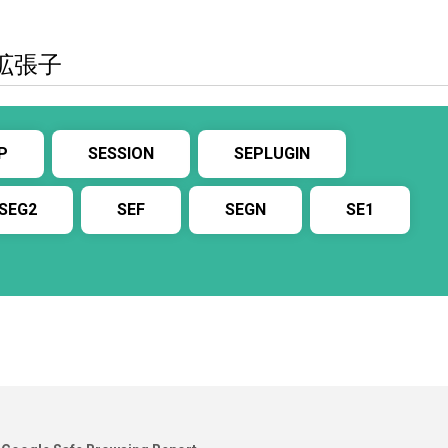
拡張子
P
SESSION
SEPLUGIN
SEG2
SEF
SEGN
SE1