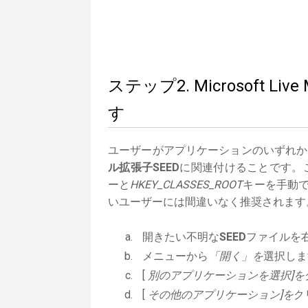
ステップ2. Microsoft 
す
ユーザーがアプリケーションのいずれか
ル拡張子SEED
に関連付けることです。こ
ーと
HKEY_CLASSES_ROOT
キーを手動で
いユーザーには間違いなく推奨されます
開きたい不明な
SEED
ファイルを
メニューから
「開く」を
選択しま
[
別のアプリケーションを選択]を
[
その他のアプリケーション]を
ク