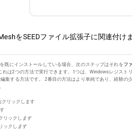
Live MeshをSEEDファイル拡張子に関連付け
を既にインストールしている場合、次のステップはそれを
フ
れは2つの方法で実行できます。1つは、Windowsレジスト
編集する方法です。 2番目の方法はより単純であり、経験の
。
右クリックします
す
クリックし
ます
リックし
ます