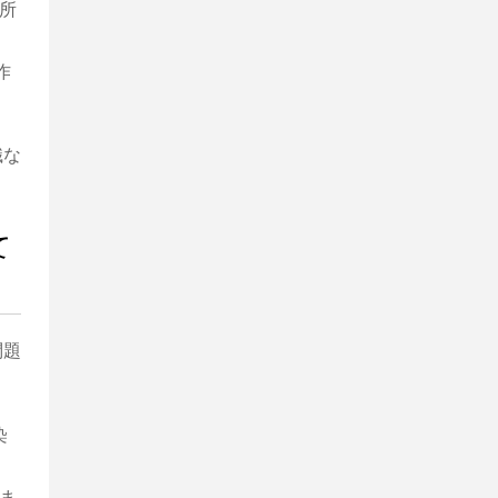
所
作
識な
て
問題
染
ま