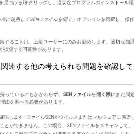
を見つける]を
クリックし、適切なプログラムのインストール場
常に使用してSENファイルを開く」
オプションを選択し、操
集することは、上級ユーザーにのみお勧めします。適切な知
が損傷する可能性があります。
ルに関連する他の考えられる問題を確認して
を持っているにもかかわらず
、SENファイル
を
開く際に
まだ問
理由を調べる必要があります。
確認し
ます
-ファイルSENがウイルスまたはマルウェアに感染
ことができません。この場合、SENファイルをスキャンして、
ウイルス対策プログラムが推奨するアクションを実行します。