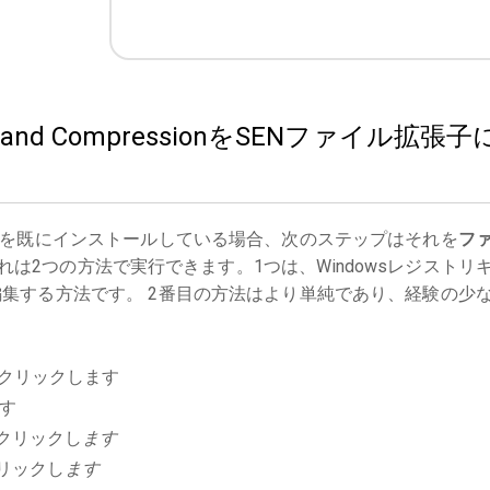
ver and CompressionをSENファイル拡張子
を既にインストールしている場合、次のステップはそれを
フ
は2つの方法で実行できます。1つは、Windowsレジストリ
集する方法です。 2番目の方法はより単純であり、経験の少
クリックします
す
クリックし
ます
リックし
ます