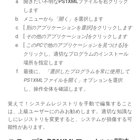
開きたい不明な
PS1XML
ファイルを右クリック
します
メニューから
「開く」を
選択します
[
別のアプリケーションを選択]を
クリックし
ます
[
その他のアプリケーション]を
クリックし
ます
[
このPCで他のアプリケーションを見つける]を
クリックし、適切なプログラムのインストール
場所を指定します
最後に、
「選択したプログラムを常に使用して
PS1XMLファイルを開く」
オプションを選択
し、操作全体を確認します。
覚えて！システムレジストリを手動で編集すること
は、上級ユーザーにのみお勧めします。適切な知識な
しにレジストリを変更すると、システムが損傷する可
能性があります。