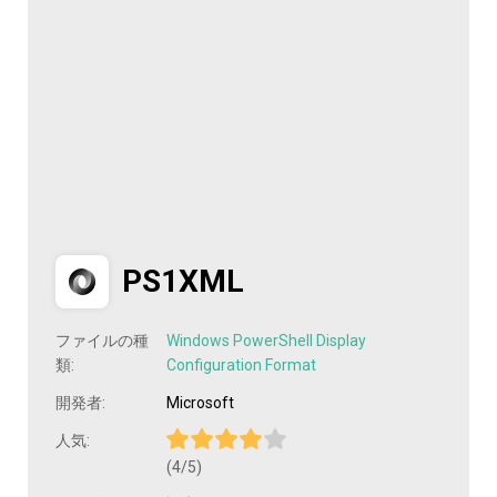
PS1XML
ファイルの種
Windows PowerShell Display
類:
Configuration Format
開発者:
Microsoft
人気:
(4/5)