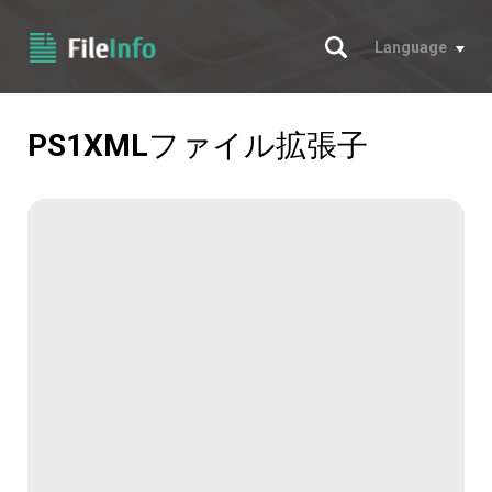
サーチ
Language
PS1XML
ファイル拡張子