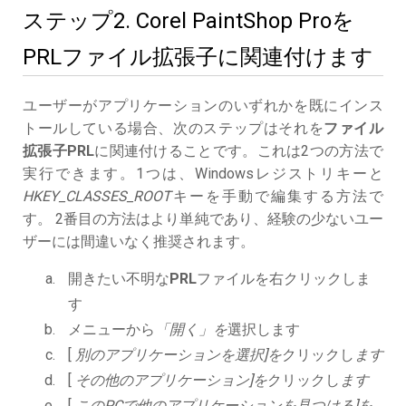
ステップ2. Corel PaintShop Proを
PRLファイル拡張子に関連付けます
ユーザーがアプリケーションのいずれかを既にインス
トールしている場合、次のステップはそれを
ファイル
拡張子PRL
に関連付けることです。これは2つの方法で
実行できます。1つは、Windowsレジストリキーと
HKEY_CLASSES_ROOT
キーを手動で編集する方法で
す。 2番目の方法はより単純であり、経験の少ないユー
ザーには間違いなく推奨されます。
開きたい不明な
PRL
ファイルを右クリックしま
す
メニューから
「開く」を
選択します
[
別のアプリケーションを選択]を
クリックし
ます
[
その他のアプリケーション]を
クリックし
ます
[
このPCで他のアプリケーションを見つける]を