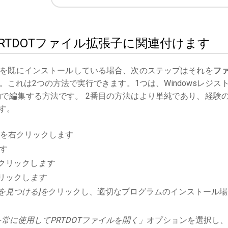
ksをPRTDOTファイル拡張子に関連付けます
を既にインストールしている場合、次のステップはそれを
フ
これは2つの方法で実行できます。1つは、Windowsレジス
で編集する方法です。 2番目の方法はより単純であり、経験
す。
を右クリックします
す
クリックし
ます
リックし
ます
を見つける]を
クリックし、適切なプログラムのインストール場
常に使用してPRTDOTファイルを開く」
オプションを選択し、