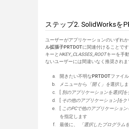
ステップ2. SolidWor
ユーザーがアプリケーションのいずれか
ル拡張子PRTDOT
に関連付けることです。
キーと
HKEY_CLASSES_ROOT
キーを手動
ないユーザーには間違いなく推奨されま
開きたい不明な
PRTDOT
ファイル
メニューから
「開く」を
選択しま
[
別のアプリケーションを選択]を
[
その他のアプリケーション]を
ク
[
このPCで他のアプリケーション
を指定します
最後に、
「選択したプログラムを