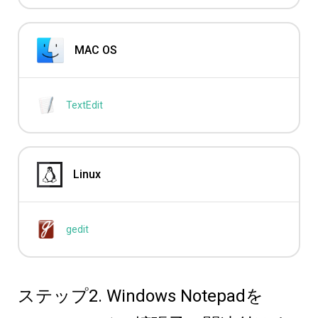
MAC OS
TextEdit
Linux
gedit
ステップ2. Windows Notepadを