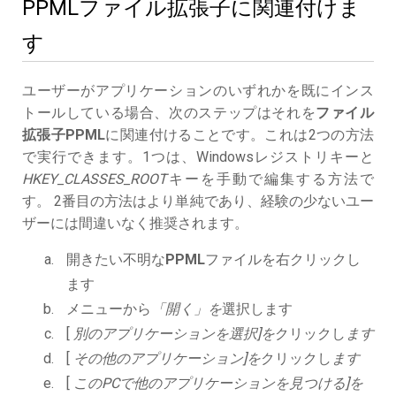
PPMLファイル拡張子に関連付けま
す
ユーザーがアプリケーションのいずれかを既にインス
トールしている場合、次のステップはそれを
ファイル
拡張子PPML
に関連付けることです。これは2つの方法
で実行できます。1つは、Windowsレジストリキーと
HKEY_CLASSES_ROOT
キーを手動で編集する方法で
す。 2番目の方法はより単純であり、経験の少ないユー
ザーには間違いなく推奨されます。
開きたい不明な
PPML
ファイルを右クリックし
ます
メニューから
「開く」を
選択します
[
別のアプリケーションを選択]を
クリックし
ます
[
その他のアプリケーション]を
クリックし
ます
[
このPCで他のアプリケーションを見つける]を