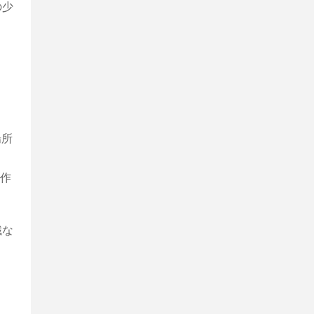
の少
場所
作
識な