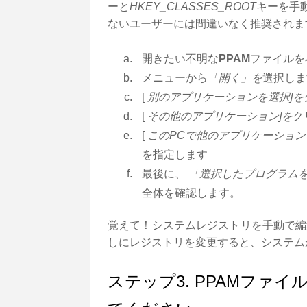
ーと
HKEY_CLASSES_ROOT
キーを手
ないユーザーには間違いなく推奨されま
開きたい不明な
PPAM
ファイルを
メニューから
「開く」を
選択しま
[
別のアプリケーションを選択]を
[
その他のアプリケーション]を
ク
[
このPCで他のアプリケーション
を指定します
最後に、
「選択したプログラムを
全体を確認します。
覚えて！システムレジストリを手動で編
しにレジストリを変更すると、システム
ステップ3. PPAMファ