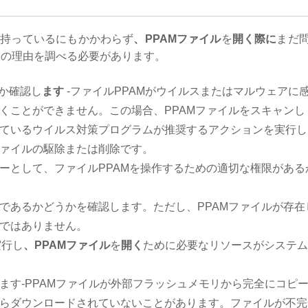
を持っているにもかかわらず
、PPAMファイル
を
開く際に
まだ
の理由を調べる必要があります。
か確認し
ます
-ファイルPPAMがウイルスまたはマルウェアに
くことができません。この場合、PPAMファイルをスキャンし
ているウイルス対策プログラムが推奨するアクションを実行し
ァイルの駆除または削除です。
ーとして、ファイルPPAMを操作するための適切な権限がある
であるかどうかを確認します。ただし、PPAMファイルが存在
ではありません。
実行し
、PPAMファイル
を
開く
ために必要なリソースがシステム
ます-PPAMファイルが外部フラッシュメモリから完全にコピ
らダウンロードされていないことがあります。ファイルが不完