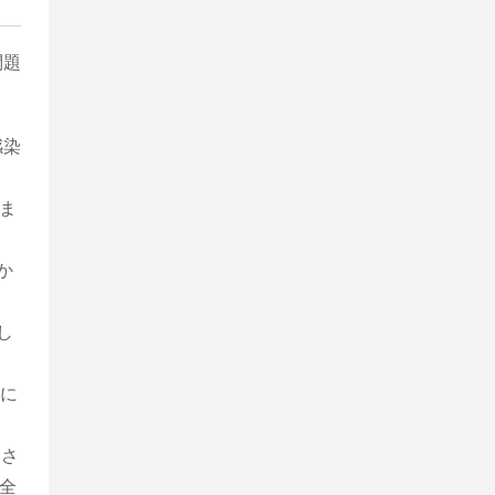
問題
感染
ま
か
し
に
ーさ
全