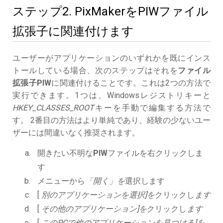
ステップ2. PixMakerをPIWファイル
拡張子に関連付けます
ユーザーがアプリケーションのいずれかを既にインス
トールしている場合、次のステップはそれを
ファイル
拡張子PIW
に関連付けることです。これは2つの方法で
実行できます。1つは、Windowsレジストリキーと
HKEY_CLASSES_ROOT
キーを手動で編集する方法で
す。 2番目の方法はより単純であり、経験の少ないユー
ザーには間違いなく推奨されます。
開きたい不明な
PIW
ファイルを右クリックしま
す
メニューから
「開く」を
選択します
[
別のアプリケーションを選択]を
クリックし
ます
[
その他のアプリケーション]を
クリックし
ます
[
このPCで他のアプリケーションを見つける]を