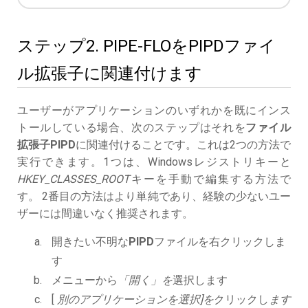
ステップ2. PIPE-FLOをPIPDファイ
ル拡張子に関連付けます
ユーザーがアプリケーションのいずれかを既にインス
トールしている場合、次のステップはそれを
ファイル
拡張子PIPD
に関連付けることです。これは2つの方法で
実行できます。1つは、Windowsレジストリキーと
HKEY_CLASSES_ROOT
キーを手動で編集する方法で
す。 2番目の方法はより単純であり、経験の少ないユー
ザーには間違いなく推奨されます。
開きたい不明な
PIPD
ファイルを右クリックしま
す
メニューから
「開く」を
選択します
[
別のアプリケーションを選択]を
クリックし
ます