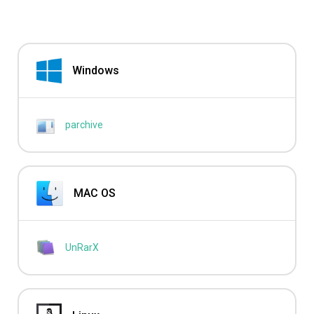
Windows
parchive
MAC OS
UnRarX