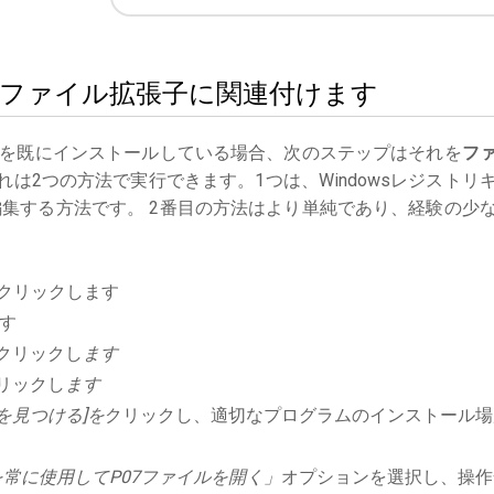
をP07ファイル拡張子に関連付けます
を既にインストールしている場合、次のステップはそれを
フ
は2つの方法で実行できます。1つは、Windowsレジストリ
集する方法です。 2番目の方法はより単純であり、経験の少
クリックします
す
クリックし
ます
リックし
ます
を見つける]を
クリックし、適切なプログラムのインストール場
常に使用してP07ファイルを開く」
オプションを選択し、操作