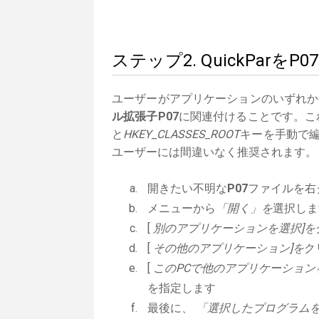
ステップ2. QuickPar
ユーザーがアプリケーションのいずれか
ル拡張子P07
に関連付けることです。これ
と
HKEY_CLASSES_ROOT
キーを手動で編
ユーザーには間違いなく推奨されます。
開きたい不明な
P07
ファイルを右
メニューから
「開く」を
選択しま
[
別のアプリケーションを選択]を
[
その他のアプリケーション]を
ク
[
このPCで他のアプリケーション
を指定します
最後に、
「選択したプログラムを