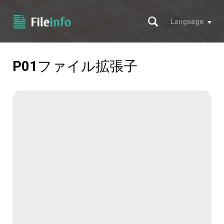
サーチ
Language
P01
ファイル拡張子