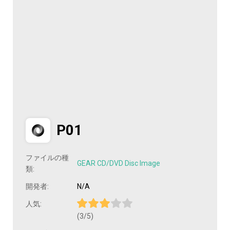
P01
ファイルの種
GEAR CD/DVD Disc Image
類:
開発者:
N/A
人気:
(3/5)