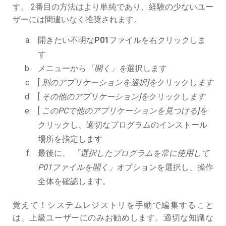
す。 2番目の方法はより単純であり、経験の少ないユー
ザーには間違いなく推奨されます。
開きたい不明な
P01
ファイルを右クリックしま
す
メニューから
「開く」を
選択します
[
別のアプリケーションを選択]を
クリックし
ます
[
その他のアプリケーション]を
クリックし
ます
[
このPCで他のアプリケーションを見つける]を
クリックし、適切なプログラムのインストール
場所を指定します
最後に、
「選択したプログラムを常に使用して
P01ファイルを開く」
オプションを選択し、操作
全体を確認します。
覚えて！システムレジストリを手動で編集すること
は、上級ユーザーにのみお勧めします。適切な知識な