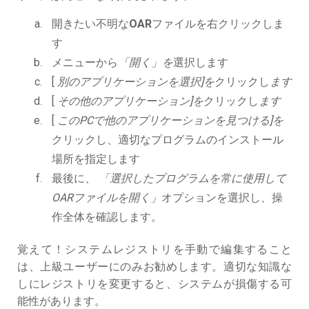
開きたい不明な
OAR
ファイルを右クリックしま
す
メニューから
「開く」を
選択します
[
別のアプリケーションを選択]を
クリックし
ます
[
その他のアプリケーション]を
クリックし
ます
[
このPCで他のアプリケーションを見つける]を
クリックし、適切なプログラムのインストール
場所を指定します
最後に、
「選択したプログラムを常に使用して
OARファイルを開く」
オプションを選択し、操
作全体を確認します。
覚えて！システムレジストリを手動で編集すること
は、上級ユーザーにのみお勧めします。適切な知識な
しにレジストリを変更すると、システムが損傷する可
能性があります。