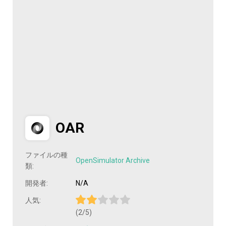
OAR
ファイルの種
OpenSimulator Archive
類:
開発者:
N/A
人気:
(2/5)