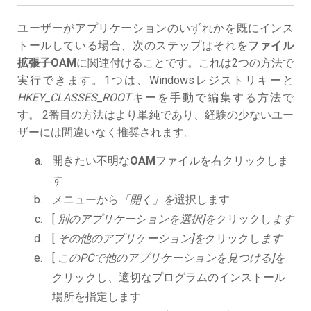
ユーザーがアプリケーションのいずれかを既にインス
トールしている場合、次のステップはそれを
ファイル
拡張子OAM
に関連付けることです。これは2つの方法で
実行できます。1つは、Windowsレジストリキーと
HKEY_CLASSES_ROOT
キーを手動で編集する方法で
す。 2番目の方法はより単純であり、経験の少ないユー
ザーには間違いなく推奨されます。
開きたい不明な
OAM
ファイルを右クリックしま
す
メニューから
「開く」を
選択します
[
別のアプリケーションを選択]を
クリックし
ます
[
その他のアプリケーション]を
クリックし
ます
[
このPCで他のアプリケーションを見つける]を
クリックし、適切なプログラムのインストール
場所を指定します