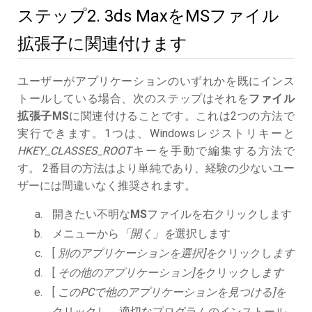
ステップ2. 3ds MaxをMSファイル
拡張子に関連付けます
ユーザーがアプリケーションのいずれかを既にインス
トールしている場合、次のステップはそれを
ファイル
拡張子MS
に関連付けることです。これは2つの方法で
実行できます。1つは、Windowsレジストリキーと
HKEY_CLASSES_ROOT
キーを手動で編集する方法で
す。 2番目の方法はより単純であり、経験の少ないユー
ザーには間違いなく推奨されます。
開きたい不明な
MS
ファイルを右クリックします
メニューから
「開く」を
選択します
[
別のアプリケーションを選択]を
クリックし
ます
[
その他のアプリケーション]を
クリックし
ます
[
このPCで他のアプリケーションを見つける]を
クリックし、適切なプログラムのインストール