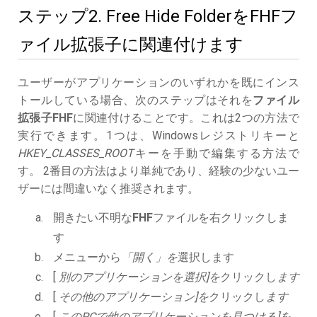
ステップ2. Free Hide FolderをFHFフ
ァイル拡張子に関連付けます
ユーザーがアプリケーションのいずれかを既にインス
トールしている場合、次のステップはそれを
ファイル
拡張子FHF
に関連付けることです。これは2つの方法で
実行できます。1つは、Windowsレジストリキーと
HKEY_CLASSES_ROOT
キーを手動で編集する方法で
す。 2番目の方法はより単純であり、経験の少ないユー
ザーには間違いなく推奨されます。
開きたい不明な
FHF
ファイルを右クリックしま
す
メニューから
「開く」を
選択します
[
別のアプリケーションを選択]を
クリックし
ます
[
その他のアプリケーション]を
クリックし
ます
[
このPCで他のアプリケーションを見つける]を