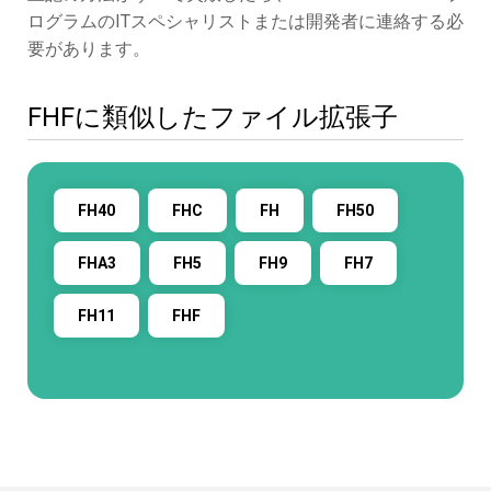
ログラムのITスペシャリストまたは開発者に連絡する必
要があります。
FHFに類似したファイル拡張子
FH40
FHC
FH
FH50
FHA3
FH5
FH9
FH7
FH11
FHF