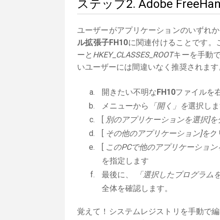
ステップ2. Adobe Fr
ユーザーがアプリケーションのいずれか
ル拡張子FH10
に関連付けることです。こ
ーと
HKEY_CLASSES_ROOT
キーを手動で
いユーザーには間違いなく推奨されます
開きたい不明な
FH10
ファイルを
メニューから
「開く」を
選択しま
[
別のアプリケーションを選択]を
[
その他のアプリケーション]を
ク
[
このPCで他のアプリケーション
を指定します
最後に、
「選択したプログラムを
全体を確認します。
覚えて！システムレジストリを手動で編