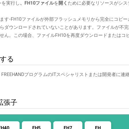
ョンを実行し
、FH10ファイル
を
開く
ために必要なリソースがシス
ます-FH10ファイルが外部フラッシュメモリから完全にコピー
らダウンロードされていないことがあります。ファイルが不完
せん。この場合、ファイルFH10を再度ダウンロードまたはコ
絡する
 FREEHANDプログラムのITスペシャリストまたは開発者に連
拡張子
FH40
FH5
FH7
FH