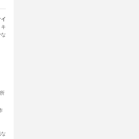
ァイ
リキ
少な
所
作
識な