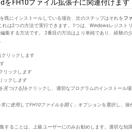
eeHandをFH10ファイル拡張子に関連付けます
を既にインストールしている場合、次のステップはそれを
フ
れは2つの方法で実行できます。1つは、Windowsレジスト
編集する方法です。 2番目の方法はより単純であり、経験の
。
右クリックします
す
クリックし
ます
リックし
ます
を見つける]を
クリックし、適切なプログラムのインストール場
常に使用してFH10ファイルを開く」
オプションを選択し、操
集することは、上級ユーザーにのみお勧めします。適切な知