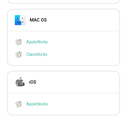
MAC OS
AppleWorks
ClarisWorks
iOS
AppleWorks