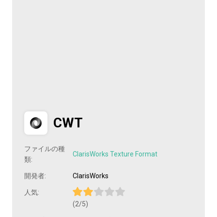
CWT
ファイルの種
ClarisWorks Texture Format
類:
開発者:
ClarisWorks
人気:
(2/5)