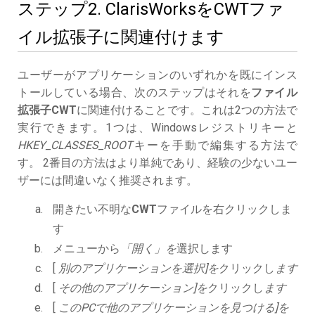
ステップ2. ClarisWorksをCWTファ
イル拡張子に関連付けます
ユーザーがアプリケーションのいずれかを既にインス
トールしている場合、次のステップはそれを
ファイル
拡張子CWT
に関連付けることです。これは2つの方法で
実行できます。1つは、Windowsレジストリキーと
HKEY_CLASSES_ROOT
キーを手動で編集する方法で
す。 2番目の方法はより単純であり、経験の少ないユー
ザーには間違いなく推奨されます。
開きたい不明な
CWT
ファイルを右クリックしま
す
メニューから
「開く」を
選択します
[
別のアプリケーションを選択]を
クリックし
ます
[
その他のアプリケーション]を
クリックし
ます
[
このPCで他のアプリケーションを見つける]を