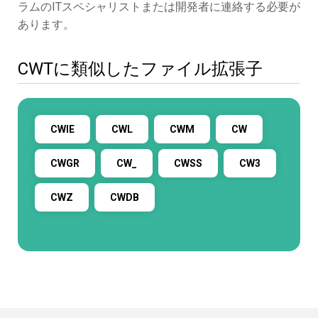
ラムのITスペシャリストまたは開発者に連絡する必要が
あります。
CWTに類似したファイル拡張子
CWIE
CWL
CWM
CW
CWGR
CW_
CWSS
CW3
CWZ
CWDB