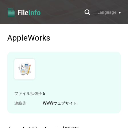
サーチ
Language
AppleWorks
ファイル拡張子
6
連絡先
WWWウェブサイト