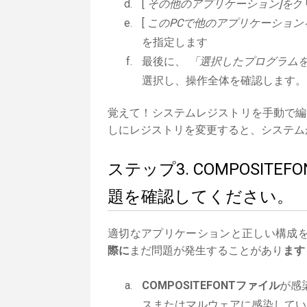
[
その他のアプリケーション]を
ク
[
このPCで他のアプリケーション
を指定します
最後に、
「選択したプログラムを常
選択し、操作全体を確認します。
覚えて！システムレジストリを手動で編
しにレジストリを変更すると、システム
ステップ3. COMPOSI
題を確認してください。
適切なアプリケーションと正しい構成
際に
まだ問題が発生することがあり
ます
COMPOSITEFONTファイル
が感
スまたはマルウェアに感染してい