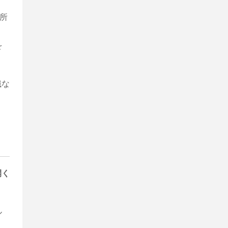
所
を
識な
開く
ル