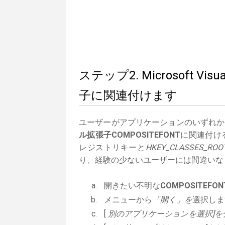
ステップ2. Microsoft Vi
子に関連付けます
ユーザーがアプリケーションのいずれか
ル拡張子COMPOSITEFONT
に関連付ける
レジストリキーと
HKEY_CLASSES_ROO
り、経験の少ないユーザーには間違いな
開きたい不明な
COMPOSITEFON
メニューから
「開く」を
選択しま
[
別のアプリケーションを選択]を