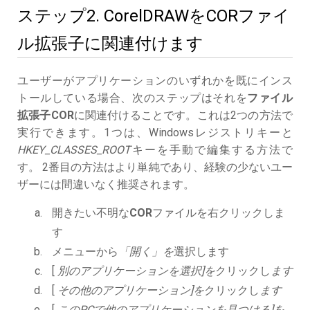
ステップ2. CorelDRAWをCORファイ
ル拡張子に関連付けます
ユーザーがアプリケーションのいずれかを既にインス
トールしている場合、次のステップはそれを
ファイル
拡張子COR
に関連付けることです。これは2つの方法で
実行できます。1つは、Windowsレジストリキーと
HKEY_CLASSES_ROOT
キーを手動で編集する方法で
す。 2番目の方法はより単純であり、経験の少ないユー
ザーには間違いなく推奨されます。
開きたい不明な
COR
ファイルを右クリックしま
す
メニューから
「開く」を
選択します
[
別のアプリケーションを選択]を
クリックし
ます
[
その他のアプリケーション]を
クリックし
ます
[
このPCで他のアプリケーションを見つける]を