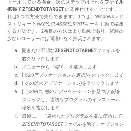
トールしている場合、次のステップはそれを
ファイル
拡張子ZFSENDTOTARGET
に関連付けることです。こ
れは2つの方法で実行できます。1つは、Windowsレジ
ストリキーと
HKEY_CLASSES_ROOT
キーを手動で編集
する方法です。 2番目の方法はより単純であり、経験の
少ないユーザーには間違いなく推奨されます。
開きたい不明な
ZFSENDTOTARGET
ファイルを
右クリックします
メニューから
「開く」を
選択します
[
別のアプリケーションを選択]を
クリックし
ます
[
その他のアプリケーション]を
クリックし
ます
[
このPCで他のアプリケーションを見つける]を
クリックし、適切なプログラムのインストール
場所を指定します
最後に、
「選択したプログラムを常に使用して
ZFSENDTOTARGETファイルを開く」
オプション