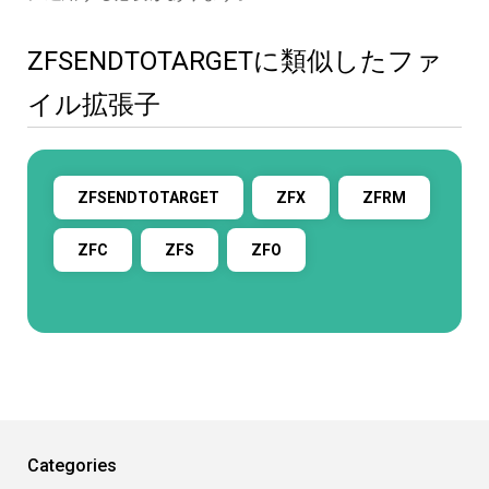
ZFSENDTOTARGETに類似したファ
イル拡張子
ZFSENDTOTARGET
ZFX
ZFRM
ZFC
ZFS
ZFO
Categories