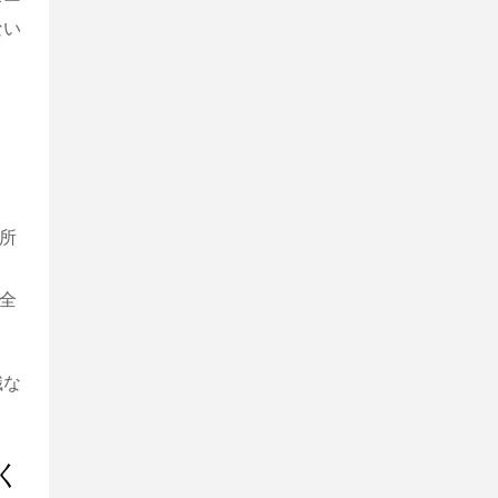
キー
ない
所
全
識な
く