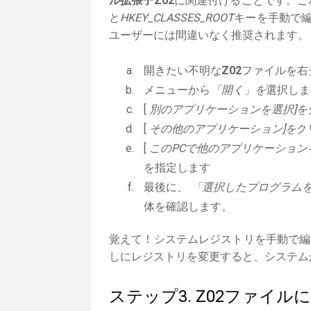
ル拡張子Z02
に関連付けることです。これ
と
HKEY_CLASSES_ROOT
キーを手動で編
ユーザーには間違いなく推奨されます。
開きたい不明な
Z02
ファイルを右
メニューから
「開く」を
選択しま
[
別のアプリケーションを選択]を
[
その他のアプリケーション]を
ク
[
このPCで他のアプリケーション
を指定します
最後に、
「選択したプログラムを
体を確認します。
覚えて！システムレジストリを手動で編
しにレジストリを変更すると、システム
ステップ3. Z02ファイ