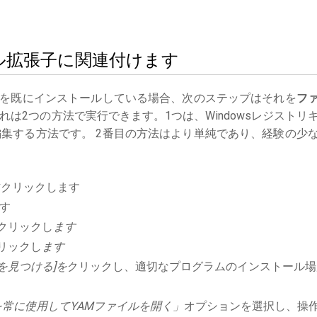
イル拡張子に関連付けます
を既にインストールしている場合、次のステップはそれを
フ
は2つの方法で実行できます。1つは、Windowsレジストリ
集する方法です。 2番目の方法はより単純であり、経験の少
右クリックします
す
クリックし
ます
リックし
ます
を見つける]を
クリックし、適切なプログラムのインストール場
常に使用してYAMファイルを開く」
オプションを選択し、操