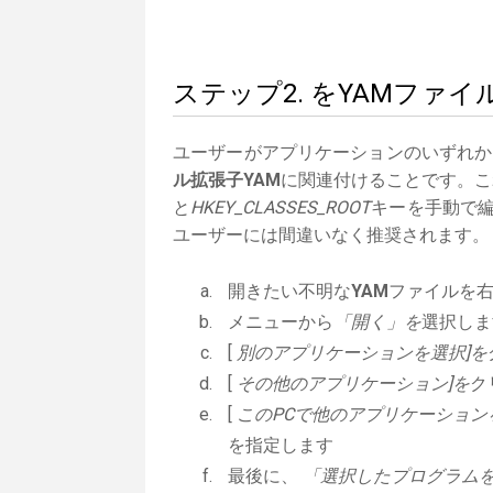
ステップ2. をYAMファ
ユーザーがアプリケーションのいずれか
ル拡張子YAM
に関連付けることです。これ
と
HKEY_CLASSES_ROOT
キーを手動で編
ユーザーには間違いなく推奨されます。
開きたい不明な
YAM
ファイルを
メニューから
「開く」を
選択しま
[
別のアプリケーションを選択]を
[
その他のアプリケーション]を
ク
[
このPCで他のアプリケーション
を指定します
最後に、
「選択したプログラムを