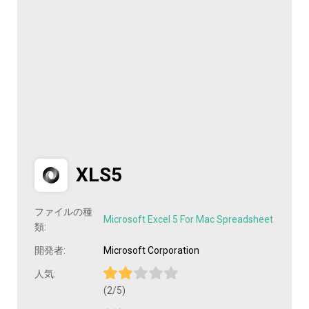
XLS5
ファイルの種
Microsoft Excel 5 For Mac Spreadsheet
類:
開発者:
Microsoft Corporation
人気:
(2/5)