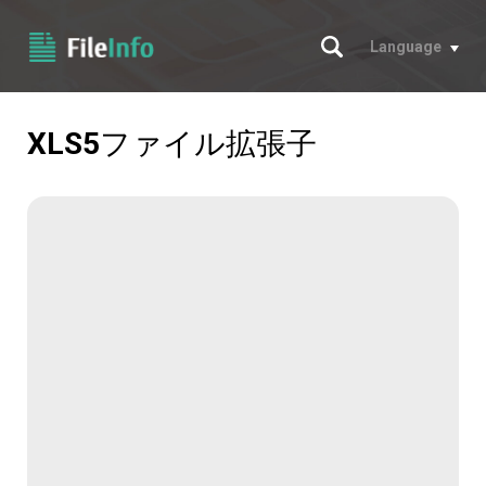
サーチ
Language
XLS5
ファイル拡張子