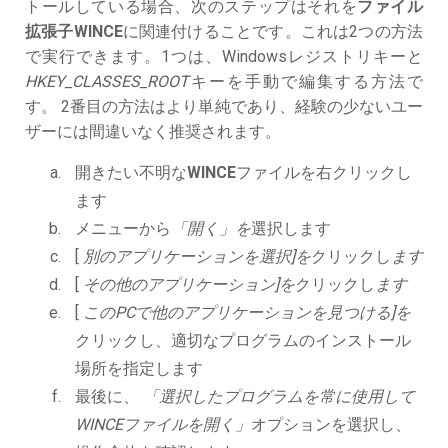
トールしている場合、次のステップはそれを
ファイル
拡張子WINCE
に関連付けることです。これは2つの方法
で実行できます。1つは、Windowsレジストリキーと
HKEY_CLASSES_ROOT
キーを手動で編集する方法で
す。 2番目の方法はより単純であり、経験の少ないユー
ザーには間違いなく推奨されます。
開きたい不明な
WINCE
ファイルを右クリックし
ます
メニューから
「開く」を
選択します
[
別のアプリケーションを選択]を
クリックし
ます
[
その他のアプリケーション]を
クリックし
ます
[
このPCで他のアプリケーションを見つける]を
クリックし、適切なプログラムのインストール
場所を指定します
最後に、
「選択したプログラムを常に使用して
WINCEファイルを開く」
オプションを選択し、