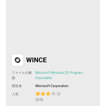
WINCE
ファイルの種
Microsoft Windows CE Program
類:
Executable
開発者:
Microsoft Corporation
人気:
(3/5)