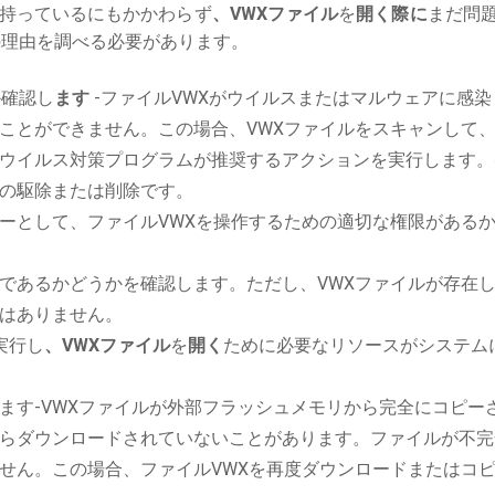
持っているにもかかわらず
、VWXファイル
を
開く際に
まだ問
理由を調べる必要があります。
か確認し
ます
-ファイルVWXがウイルスまたはマルウェアに感染
ことができません。この場合、VWXファイルをスキャンして
ウイルス対策プログラムが推奨するアクションを実行します。
の駆除または削除です。
ーとして、ファイルVWXを操作するための適切な権限がある
であるかどうかを確認します。ただし、VWXファイルが存在
はありません。
を実行し
、VWXファイル
を
開く
ために必要なリソースがシステム
ます-VWXファイルが外部フラッシュメモリから完全にコピー
らダウンロードされていないことがあります。ファイルが不完
せん。この場合、ファイルVWXを再度ダウンロードまたはコ