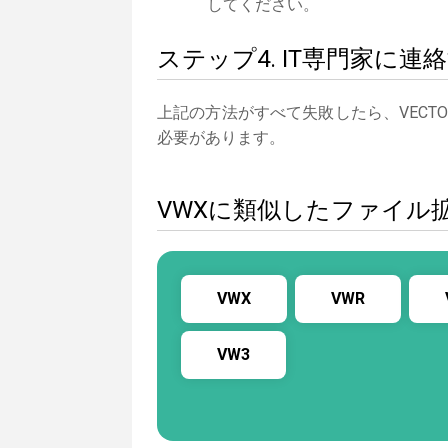
してください。
ステップ4. IT専門家に連
上記の方法がすべて失敗したら、VECT
必要があります。
VWXに類似したファイル
VWX
VWR
VW3