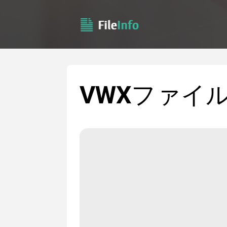
VWX
ファイ