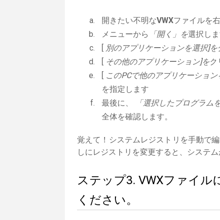
開きたい不明な
VWX
ファイルを
メニューから
「開く」を
選択しま
[
別のアプリケーションを選択]を
[
その他のアプリケーション]を
ク
[
このPCで他のアプリケーション
を指定します
最後に、
「選択したプログラムを
全体を確認します。
覚えて！システムレジストリを手動で編
しにレジストリを変更すると、システム
ステップ3. VWXファ
ください。