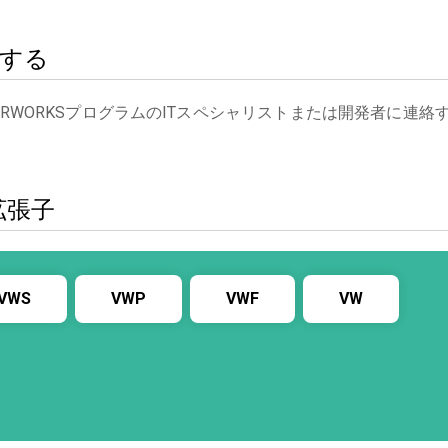
絡する
ORWORKSプログラムのITスペシャリストまたは開発者に連絡
拡張子
VWS
VWP
VWF
VW