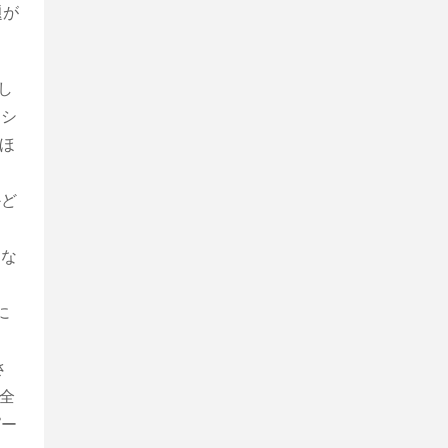
題が
し
、シ
ほ
かど
しな
に
さ
全
ピー