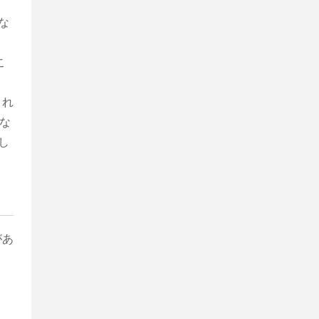
な
こ
され
な
し
があ