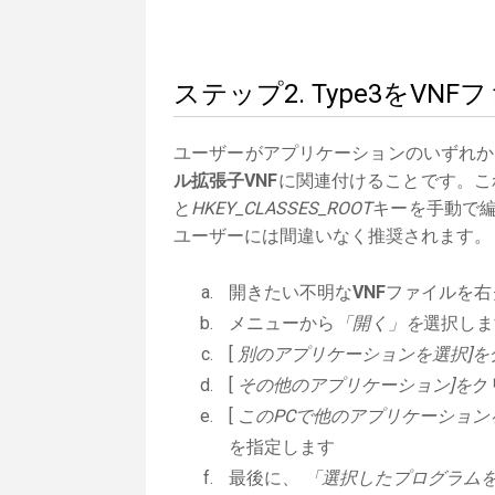
ステップ2. Type3をV
ユーザーがアプリケーションのいずれか
ル拡張子VNF
に関連付けることです。これ
と
HKEY_CLASSES_ROOT
キーを手動で編
ユーザーには間違いなく推奨されます。
開きたい不明な
VNF
ファイルを右
メニューから
「開く」を
選択しま
[
別のアプリケーションを選択]を
[
その他のアプリケーション]を
ク
[
このPCで他のアプリケーション
を指定します
最後に、
「選択したプログラムを