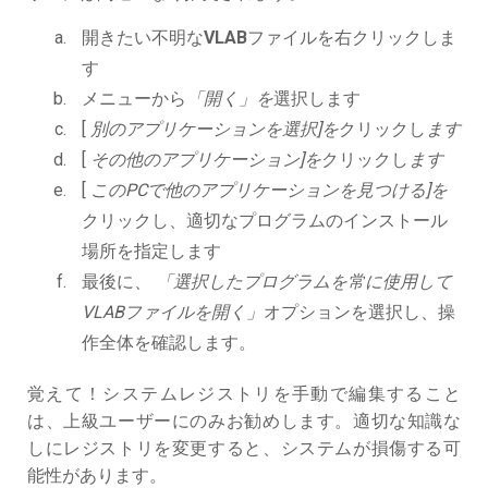
開きたい不明な
VLAB
ファイルを右クリックしま
す
メニューから
「開く」を
選択します
[
別のアプリケーションを選択]を
クリックし
ます
[
その他のアプリケーション]を
クリックし
ます
[
このPCで他のアプリケーションを見つける]を
クリックし、適切なプログラムのインストール
場所を指定します
最後に、
「選択したプログラムを常に使用して
VLABファイルを開く」
オプションを選択し、操
作全体を確認します。
覚えて！システムレジストリを手動で編集すること
は、上級ユーザーにのみお勧めします。適切な知識な
しにレジストリを変更すると、システムが損傷する可
能性があります。