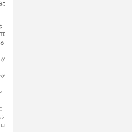
際に
は
TE
る
限が
ルが
ス
に
ル
ンロ