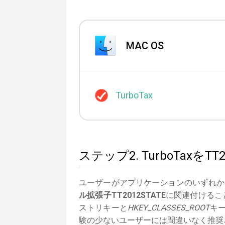
MAC OS
TurboTax
ステップ2. TurboTaxを
ユーザーがアプリケーションのいずれか
ル拡張子TT2012STATE
に関連付けること
ストリキーと
HKEY_CLASSES_ROOT
キ
験の少ないユーザーには間違いなく推奨