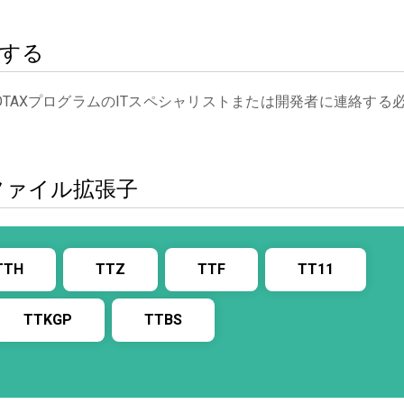
絡する
OTAXプログラムのITスペシャリストまたは開発者に連絡する
たファイル拡張子
TTH
TTZ
TTF
TT11
TTKGP
TTBS