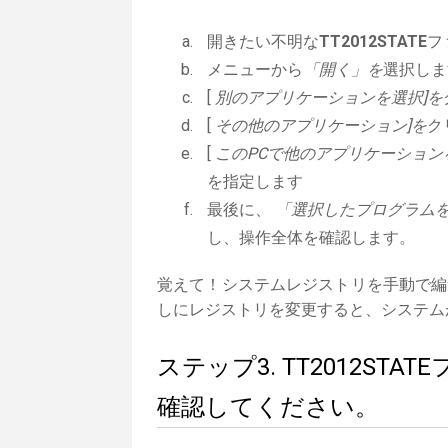
開きたい不明な
TT2012STATE
フ
メニューから
「開く」を
選択しま
[
別のアプリケーションを選択]を
[
その他のアプリケーション]を
ク
[
このPCで他のアプリケーション
を指定します
最後に、
「選択したプログラムを常
し、操作全体を確認します。
覚えて！システムレジストリを手動で編
しにレジストリを変更すると、システム
ステップ3. TT2012S
確認してください。