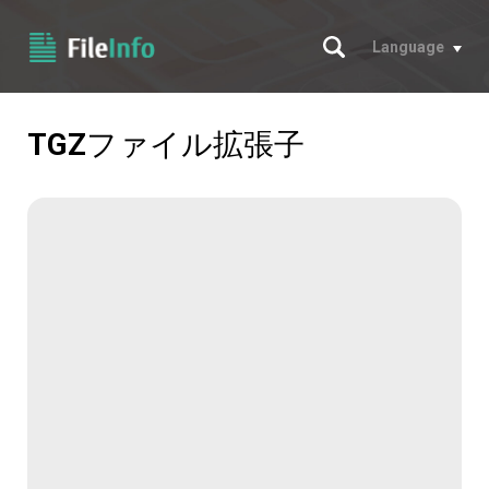
サーチ
Language
TGZ
ファイル拡張子