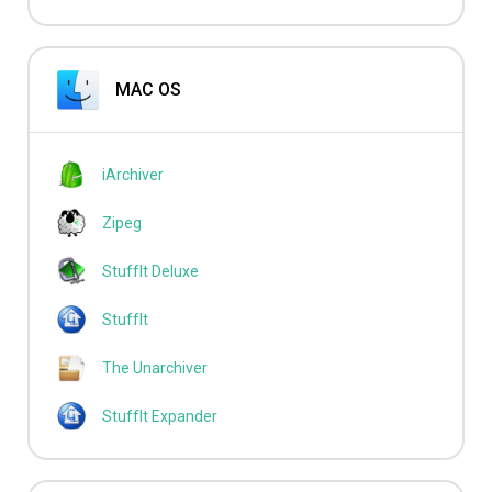
MAC OS
iArchiver
Zipeg
StuffIt Deluxe
StuffIt
The Unarchiver
StuffIt Expander