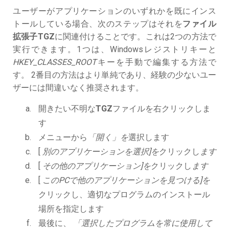
ユーザーがアプリケーションのいずれかを既にインス
トールしている場合、次のステップはそれを
ファイル
拡張子TGZ
に関連付けることです。これは2つの方法で
実行できます。1つは、Windowsレジストリキーと
HKEY_CLASSES_ROOT
キーを手動で編集する方法で
す。 2番目の方法はより単純であり、経験の少ないユー
ザーには間違いなく推奨されます。
開きたい不明な
TGZ
ファイルを右クリックしま
す
メニューから
「開く」を
選択します
[
別のアプリケーションを選択]を
クリックし
ます
[
その他のアプリケーション]を
クリックし
ます
[
このPCで他のアプリケーションを見つける]を
クリックし、適切なプログラムのインストール
場所を指定します
最後に、
「選択したプログラムを常に使用して