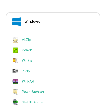
Windows
ALZip
PeaZip
WinZip
7-Zip
WinRAR
PowerArchiver
StuffIt Deluxe