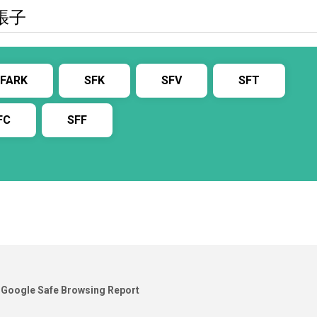
張子
FARK
SFK
SFV
SFT
FC
SFF
Google Safe Browsing Report