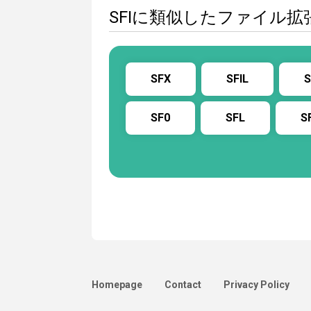
SFIに類似したファイル拡
SFX
SFIL
S
SF0
SFL
S
Homepage
Contact
Privacy Policy