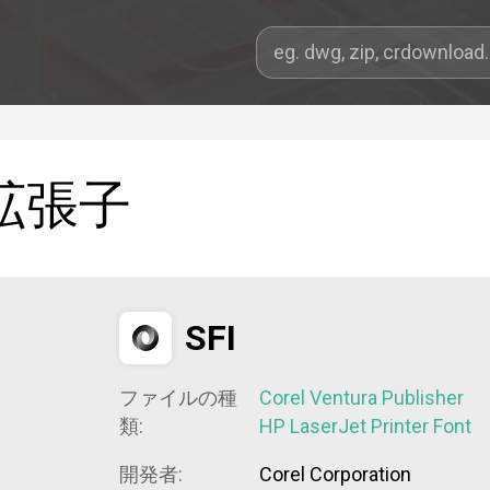
拡張子
SFI
ファイルの種
Corel Ventura Publisher
類:
HP LaserJet Printer Font
開発者:
Corel Corporation