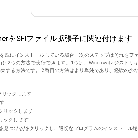
ublisherをSFIファイル拡張子に関連付けます
を既にインストールしている場合、次のステップはそれを
フ
は2つの方法で実行できます。1つは、Windowsレジストリ
集する方法です。 2番目の方法はより単純であり、経験の少
クリックします
す
クリックし
ます
リックし
ます
を見つける]を
クリックし、適切なプログラムのインストール場