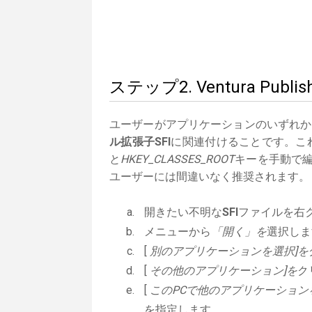
ステップ2. Ventura P
ユーザーがアプリケーションのいずれか
ル拡張子SFI
に関連付けることです。これ
と
HKEY_CLASSES_ROOT
キーを手動で編
ユーザーには間違いなく推奨されます。
開きたい不明な
SFI
ファイルを右
メニューから
「開く」を
選択しま
[
別のアプリケーションを選択]を
[
その他のアプリケーション]を
ク
[
このPCで他のアプリケーション
を指定します