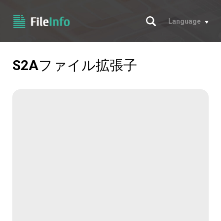
サーチ
Language
S2A
ファイル拡張子