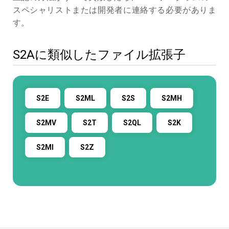
スペシャリストまたは開発者に連絡する必要がありま
す。
S2Aに類似したファイル拡張子
S2E
S2ML
S2S
S2MH
S2MV
S2T
S2QL
S2K
S2MI
S2Z