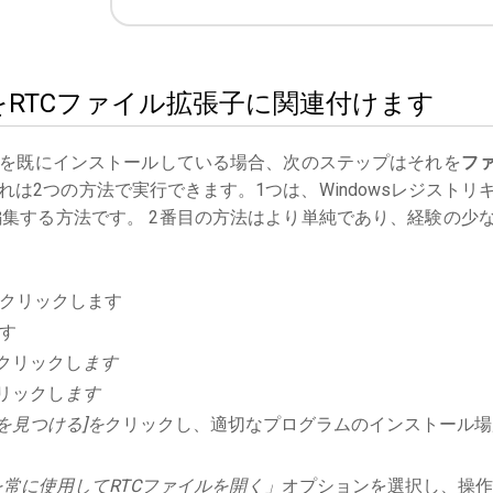
ivilをRTCファイル拡張子に関連付けます
を既にインストールしている場合、次のステップはそれを
フ
は2つの方法で実行できます。1つは、Windowsレジストリ
集する方法です。 2番目の方法はより単純であり、経験の少
クリックします
す
クリックし
ます
リックし
ます
を見つける]を
クリックし、適切なプログラムのインストール場
常に使用してRTCファイルを開く」
オプションを選択し、操作