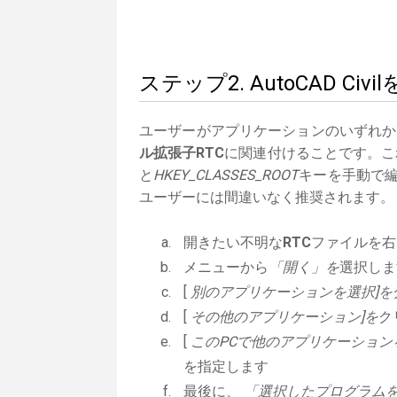
ステップ2. AutoCAD C
ユーザーがアプリケーションのいずれか
ル拡張子RTC
に関連付けることです。これ
と
HKEY_CLASSES_ROOT
キーを手動で編
ユーザーには間違いなく推奨されます。
開きたい不明な
RTC
ファイルを右
メニューから
「開く」を
選択しま
[
別のアプリケーションを選択]を
[
その他のアプリケーション]を
ク
[
このPCで他のアプリケーション
を指定します
最後に、
「選択したプログラムを