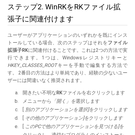
ステップ2. WinRKをRKファイル拡
張子に関連付けます
ユーザーがアプリケーションのいずれかを既にインス
トールしている場合、次のステップはそれを
ファイル
拡張子RK
に関連付けることです。これは2つの方法で実
行できます。1つは、Windowsレジストリキーと
HKEY_CLASSES_ROOT
キーを手動で編集する方法で
す。 2番目の方法はより単純であり、経験の少ないユー
ザーには間違いなく推奨されます。
開きたい不明な
RK
ファイルを右クリックします
メニューから
「開く」を
選択します
[
別のアプリケーションを選択]を
クリックし
ます
[
その他のアプリケーション]を
クリックし
ます
[
このPCで他のアプリケーションを見つける]を
クリックし、適切なプログラムのインストール