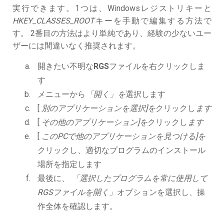
実行できます。1つは、Windowsレジストリキーと
HKEY_CLASSES_ROOT
キーを手動で編集する方法で
す。 2番目の方法はより単純であり、経験の少ないユー
ザーには間違いなく推奨されます。
開きたい不明な
RGS
ファイルを右クリックしま
す
メニューから
「開く」を
選択します
[
別のアプリケーションを選択]を
クリックし
ます
[
その他のアプリケーション]を
クリックし
ます
[
このPCで他のアプリケーションを見つける]を
クリックし、適切なプログラムのインストール
場所を指定します
最後に、
「選択したプログラムを常に使用して
RGSファイルを開く」
オプションを選択し、操
作全体を確認します。