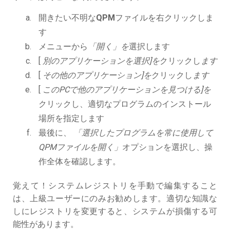
開きたい不明な
QPM
ファイルを右クリックしま
す
メニューから
「開く」を
選択します
[
別のアプリケーションを選択]を
クリックし
ます
[
その他のアプリケーション]を
クリックし
ます
[
このPCで他のアプリケーションを見つける]を
クリックし、適切なプログラムのインストール
場所を指定します
最後に、
「選択したプログラムを常に使用して
QPMファイルを開く」
オプションを選択し、操
作全体を確認します。
覚えて！システムレジストリを手動で編集すること
は、上級ユーザーにのみお勧めします。適切な知識な
しにレジストリを変更すると、システムが損傷する可
能性があります。