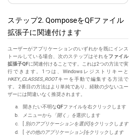
ステップ2. QomposeをQFファイル
拡張子に関連付けます
ユーザーがアプリケーションのいずれかを既にインス
トールしている場合、次のステップはそれを
ファイル
拡張子QF
に関連付けることです。これは2つの方法で実
行できます。1つは、Windowsレジストリキーと
HKEY_CLASSES_ROOT
キーを手動で編集する方法で
す。 2番目の方法はより単純であり、経験の少ないユー
ザーには間違いなく推奨されます。
開きたい不明な
QF
ファイルを右クリックします
メニューから
「開く」を
選択します
[
別のアプリケーションを選択]を
クリックし
ます
[
その他のアプリケーション]を
クリックし
ます