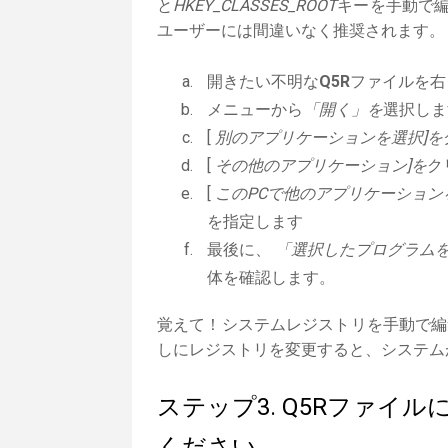
と
HKEY_CLASSES_ROOT
キーを手動で編
ユーザーには間違いなく推奨されます。
開きたい不明な
Q5R
ファイルを右
メニューから
「開く」を
選択しま
[
別のアプリケーションを選択]を
[
その他のアプリケーション]を
ク
[
このPCで他のアプリケーション
を指定します
最後に、
「選択したプログラムを
体を確認します。
覚えて！システムレジストリを手動で編
しにレジストリを変更すると、システム
ステップ3. Q5Rファイ
ください。