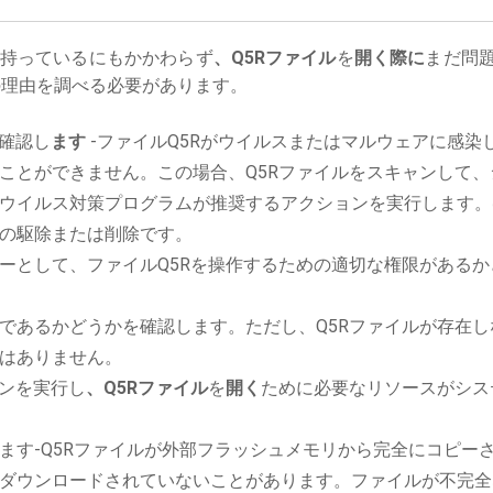
持っているにもかかわらず
、Q5Rファイル
を
開く際に
まだ問
理由を調べる必要があります。
確認し
ます
-ファイルQ5Rがウイルスまたはマルウェアに感染
ことができません。この場合、Q5Rファイルをスキャンして、
ウイルス対策プログラムが推奨するアクションを実行します。
の駆除または削除です。
ーとして、ファイルQ5Rを操作するための適切な権限があるか
であるかどうかを確認します。ただし、Q5Rファイルが存在し
はありません。
ションを実行し
、Q5Rファイル
を
開く
ために必要なリソースがシス
ます-Q5Rファイルが外部フラッシュメモリから完全にコピー
ダウンロードされていないことがあります。ファイルが不完全