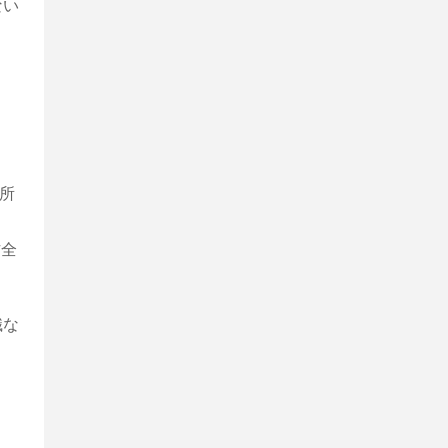
ない
所
作全
識な