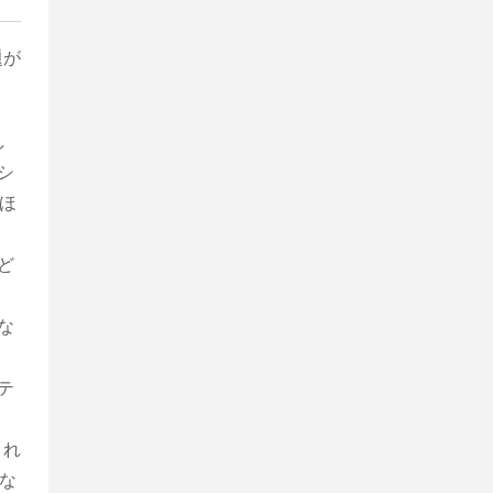
題が
し
シ
ほ
ど
な
テ
され
な