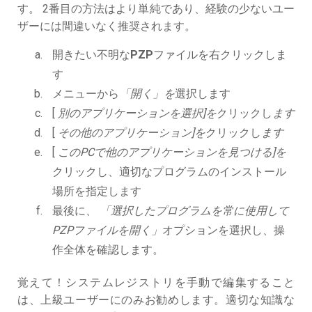
す。 2番目の方法はより単純であり、経験の少ないユー
ザーには間違いなく推奨されます。
開きたい不明な
PZP
ファイルを右クリックしま
す
メニューから
「開く」を
選択します
[
別のアプリケーションを選択]を
クリックし
ます
[
その他のアプリケーション]を
クリックし
ます
[
このPCで他のアプリケーションを見つける]を
クリックし、適切なプログラムのインストール
場所を指定します
最後に、
「選択したプログラムを常に使用して
PZPファイルを開く」
オプションを選択し、操
作全体を確認します。
覚えて！システムレジストリを手動で編集すること
は、上級ユーザーにのみお勧めします。適切な知識な