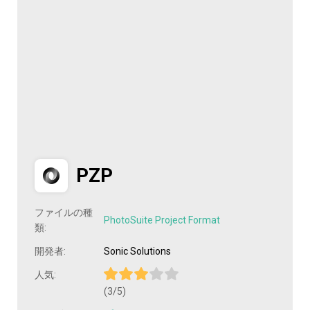
PZP
ファイルの種
PhotoSuite Project Format
類:
開発者:
Sonic Solutions
人気:
(3/5)