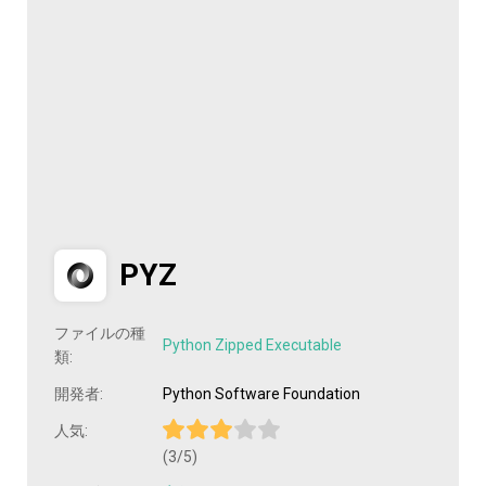
PYZ
ファイルの種
Python Zipped Executable
類:
開発者:
Python Software Foundation
人気:
(3/5)