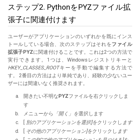
ステップ2. PythonをPYZファイル拡
張子に関連付けます
ユーザーがアプリケーションのいずれかを既にインス
トールしている場合、次のステップはそれを
ファイル
拡張子PYZ
に関連付けることです。これは2つの方法で
実行できます。1つは、Windowsレジストリキーと
HKEY_CLASSES_ROOT
キーを手動で編集する方法で
す。 2番目の方法はより単純であり、経験の少ないユー
ザーには間違いなく推奨されます。
開きたい不明な
PYZ
ファイルを右クリックしま
す
メニューから
「開く」を
選択します
[
別のアプリケーションを選択]を
クリックし
ます
[
その他のアプリケーション]を
クリックし
ます
[
このPCで他のアプリケーションを見つける]を