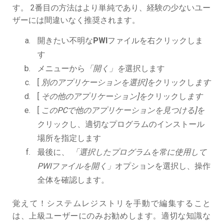
す。 2番目の方法はより単純であり、経験の少ないユー
ザーには間違いなく推奨されます。
開きたい不明な
PWI
ファイルを右クリックしま
す
メニューから
「開く」を
選択します
[
別のアプリケーションを選択]を
クリックし
ます
[
その他のアプリケーション]を
クリックし
ます
[
このPCで他のアプリケーションを見つける]を
クリックし、適切なプログラムのインストール
場所を指定します
最後に、
「選択したプログラムを常に使用して
PWIファイルを開く」
オプションを選択し、操作
全体を確認します。
覚えて！システムレジストリを手動で編集すること
は、上級ユーザーにのみお勧めします。適切な知識な