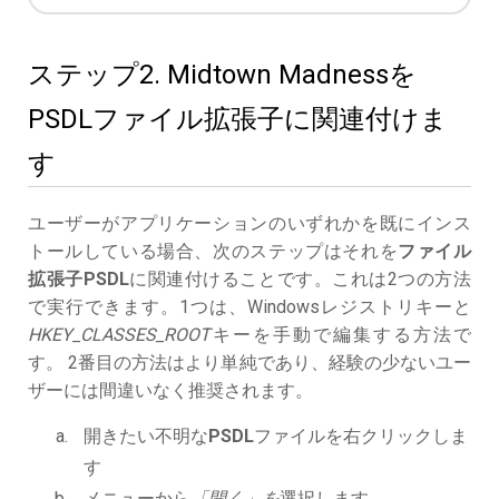
ステップ2. Midtown Madnessを
PSDLファイル拡張子に関連付けま
す
ユーザーがアプリケーションのいずれかを既にインス
トールしている場合、次のステップはそれを
ファイル
拡張子PSDL
に関連付けることです。これは2つの方法
で実行できます。1つは、Windowsレジストリキーと
HKEY_CLASSES_ROOT
キーを手動で編集する方法で
す。 2番目の方法はより単純であり、経験の少ないユー
ザーには間違いなく推奨されます。
開きたい不明な
PSDL
ファイルを右クリックしま
す
メニューから
「開く」を
選択します